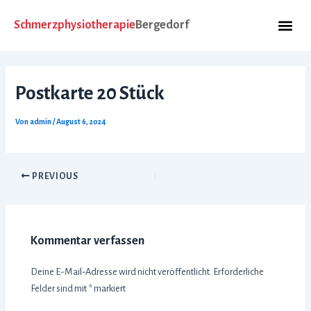
Zum
Post
Me
Inhalt
navigation
Schmerzphysiotherapie
Bergedorf
Unsere produkt
springen
Postkarte 20 Stück
Von
admin
/
August 6, 2024
PREVIOUS
Kommentar verfassen
Deine E-Mail-Adresse wird nicht veröffentlicht.
Erforderliche
Felder sind mit
*
markiert